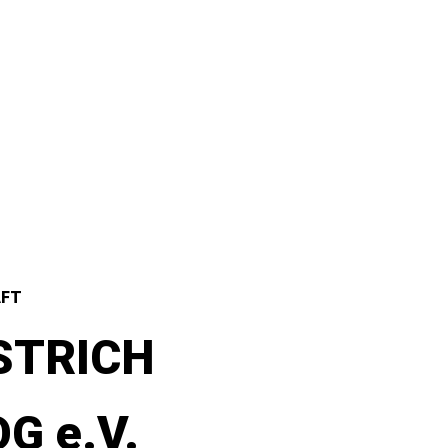
AFT
STRICH
G e.V.